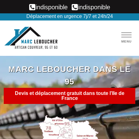
indisponible
indisponible
Déplacement en urgence 7j/7 et 24h/24
MENU
MARC LEBOUCHER
DANS LE
95
Devis et déplacement gratuit dans toute l'Ile de
France