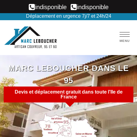
indisponible
indisponible
Déplacement en urgence 7j/7 et 24h/24
MENU
MARC LEBOUCHER
DANS LE
95
Devis et déplacement gratuit dans toute l'Ile de
France